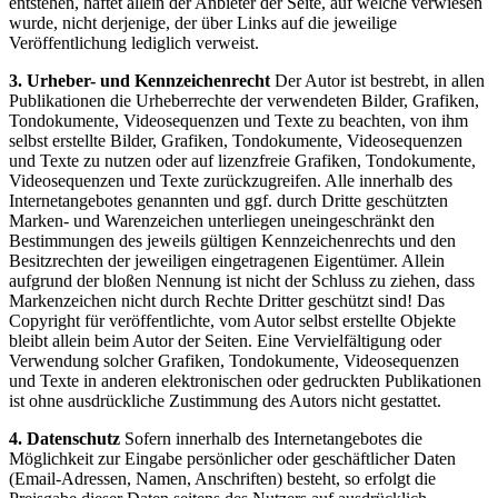
entstehen, haftet allein der Anbieter der Seite, auf welche verwiesen
wurde, nicht derjenige, der über Links auf die jeweilige
Veröffentlichung lediglich verweist.
3. Urheber- und Kennzeichenrecht
Der Autor ist bestrebt, in allen
Publikationen die Urheberrechte der verwendeten Bilder, Grafiken,
Tondokumente, Videosequenzen und Texte zu beachten, von ihm
selbst erstellte Bilder, Grafiken, Tondokumente, Videosequenzen
und Texte zu nutzen oder auf lizenzfreie Grafiken, Tondokumente,
Videosequenzen und Texte zurückzugreifen. Alle innerhalb des
Internetangebotes genannten und ggf. durch Dritte geschützten
Marken- und Warenzeichen unterliegen uneingeschränkt den
Bestimmungen des jeweils gültigen Kennzeichenrechts und den
Besitzrechten der jeweiligen eingetragenen Eigentümer. Allein
aufgrund der bloßen Nennung ist nicht der Schluss zu ziehen, dass
Markenzeichen nicht durch Rechte Dritter geschützt sind! Das
Copyright für veröffentlichte, vom Autor selbst erstellte Objekte
bleibt allein beim Autor der Seiten. Eine Vervielfältigung oder
Verwendung solcher Grafiken, Tondokumente, Videosequenzen
und Texte in anderen elektronischen oder gedruckten Publikationen
ist ohne ausdrückliche Zustimmung des Autors nicht gestattet.
4. Datenschutz
Sofern innerhalb des Internetangebotes die
Möglichkeit zur Eingabe persönlicher oder geschäftlicher Daten
(Email-Adressen, Namen, Anschriften) besteht, so erfolgt die