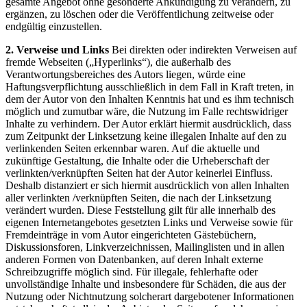
gesamte Angebot ohne gesonderte Ankündigung zu verändern, zu
ergänzen, zu löschen oder die Veröffentlichung zeitweise oder
endgültig einzustellen.
2. Verweise und Links
Bei direkten oder indirekten Verweisen auf
fremde Webseiten („Hyperlinks“), die außerhalb des
Verantwortungsbereiches des Autors liegen, würde eine
Haftungsverpflichtung ausschließlich in dem Fall in Kraft treten, in
dem der Autor von den Inhalten Kenntnis hat und es ihm technisch
möglich und zumutbar wäre, die Nutzung im Falle rechtswidriger
Inhalte zu verhindern. Der Autor erklärt hiermit ausdrücklich, dass
zum Zeitpunkt der Linksetzung keine illegalen Inhalte auf den zu
verlinkenden Seiten erkennbar waren. Auf die aktuelle und
zukünftige Gestaltung, die Inhalte oder die Urheberschaft der
verlinkten/verknüpften Seiten hat der Autor keinerlei Einfluss.
Deshalb distanziert er sich hiermit ausdrücklich von allen Inhalten
aller verlinkten /verknüpften Seiten, die nach der Linksetzung
verändert wurden. Diese Feststellung gilt für alle innerhalb des
eigenen Internetangebotes gesetzten Links und Verweise sowie für
Fremdeinträge in vom Autor eingerichteten Gästebüchern,
Diskussionsforen, Linkverzeichnissen, Mailinglisten und in allen
anderen Formen von Datenbanken, auf deren Inhalt externe
Schreibzugriffe möglich sind. Für illegale, fehlerhafte oder
unvollständige Inhalte und insbesondere für Schäden, die aus der
Nutzung oder Nichtnutzung solcherart dargebotener Informationen